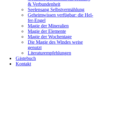
& Ver­bun­den­heit
See­lensang Selbst­ver­mäh­lung
Geheim­wis­sen ver­füg­bar: die Hel­­
fer-Engel
Magie der Mine­ra­li­en
Magie der Ele­men­te
Magie der Wochen­ta­ge
Die Magie des Win­des wei­se
genutzt
Lite­ra­tur­emp­feh­lun­gen
Gäs­te­buch
Kon­takt