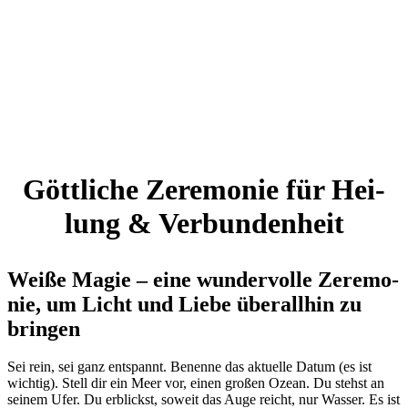
Gött­li­che Zere­mo­nie für Hei­
lung & Ver­bun­den­heit
Wei­ße Magie – eine wun­der­vol­le Zere­mo­
nie, um Licht und Lie­be über­all­hin zu
brin­gen
Sei rein, sei ganz ent­spannt. Benen­ne das aktu­el­le Datum (es ist
wich­tig). Stell dir ein Meer vor, einen gro­ßen Oze­an. Du stehst an
sei­nem Ufer. Du erblickst, soweit das Auge reicht, nur Was­ser. Es ist