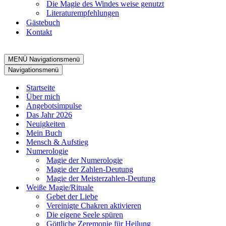
Die Magie des Win­des wei­se genutzt
Lite­ra­tur­emp­feh­lun­gen
Gäs­te­buch
Kon­takt
MENÜ
Navigationsmenü
Navigationsmenü
Start­sei­te
Über mich
Ange­bots­im­pul­se
Das Jahr 2026
Neu­ig­kei­ten
Mein Buch
Mensch & Auf­stieg
Num­e­ro­lo­gie
Magie der Num­e­ro­lo­gie
Magie der Zah­­len-Deu­­tung
Magie der Meis­­ter­­zah­­len-Deu­­tung
Wei­ße Magie/​Rituale
Gebet der Lie­be
Ver­ei­nig­te Chak­ren akti­vie­ren
Die eige­ne See­le spü­ren
Gött­li­che Zere­mo­nie für Hei­lung