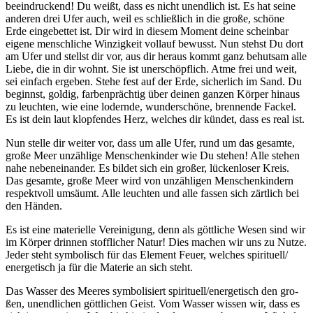
beein­dru­ckend! Du weißt, dass es nicht unend­lich ist. Es hat sei­ne
ande­ren drei Ufer auch, weil es schließ­lich in die gro­ße, schö­ne
Erde ein­ge­bet­tet ist. Dir wird in die­sem Moment dei­ne schein­bar
eige­ne mensch­li­che Win­zig­keit voll­auf bewusst. Nun stehst Du dort
am Ufer und stellst dir vor, aus dir her­aus kommt ganz behut­sam alle
Lie­be, die in dir wohnt. Sie ist uner­schöpf­lich. Atme frei und weit,
sei ein­fach erge­ben. Ste­he fest auf der Erde, sicher­lich im Sand. Du
beginnst, gol­dig, far­ben­präch­tig über dei­nen gan­zen Kör­per hin­aus
zu leuch­ten, wie eine lodern­de, wun­der­schö­ne, bren­nen­de Fackel.
Es ist dein laut klop­fen­des Herz, wel­ches dir kün­det, dass es real ist.
Nun stel­le dir wei­ter vor, dass um alle Ufer, rund um das gesam­te,
gro­ße Meer unzäh­li­ge Men­schen­kin­der wie Du ste­hen! Alle ste­hen
nahe neben­ein­an­der. Es bil­det sich ein gro­ßer, lücken­lo­ser Kreis.
Das gesam­te, gro­ße Meer wird von unzäh­li­gen Men­schen­kin­dern
respekt­voll umsäumt. Alle leuch­ten und alle fas­sen sich zärt­lich bei
den Hän­den.
Es ist eine mate­ri­el­le Ver­ei­ni­gung, denn als gött­li­che Wesen sind wir
im Kör­per drin­nen stoff­li­cher Natur! Dies machen wir uns zu Nut­ze.
Jeder steht sym­bo­lisch für das Ele­ment Feu­er, wel­ches spirituell/​
energetisch ja für die Mate­rie an sich steht.
Das Was­ser des Mee­res sym­bo­li­siert spirituell/​energetisch den gro­
ßen, unend­li­chen gött­li­chen Geist. Vom Was­ser wis­sen wir, dass es