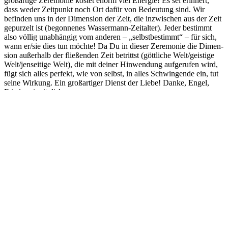
groß­ar­ti­ge Zere­mo­nie kos­tet enorm viel Ener­gie! Es sei erin­nert,
dass weder Zeit­punkt noch Ort dafür von Bedeu­tung sind. Wir
befin­den uns in der Dimen­si­on der Zeit, die inzwi­schen aus der Zeit
gepur­zelt ist (begon­ne­nes Was­ser­mann-Zeit­al­ter). Jeder bestimmt
also völ­lig unab­hän­gig vom ande­ren – „selbst­be­stimmt“ – für sich,
wann er/​sie dies tun möch­te! Da Du in die­ser Zere­mo­nie die Dimen­
si­on außer­halb der flie­ßen­den Zeit betrittst (gött­li­che Welt/​geistige
Welt/​jenseitige Welt), die mit dei­ner Hin­wen­dung auf­ge­ru­fen wird,
fügt sich alles per­fekt, wie von selbst, in alles Schwin­gen­de ein, tut
sei­ne Wir­kung. Ein groß­ar­ti­ger Dienst der Lie­be! Dan­ke, Engel,
Frie­de sei mit dir!
Ich freue mich, wenn Du mit­machst; die Licht­lie­be­we­sen, die alles
zusam­men­bün­deln, auch!
A. Rosa, in Lie­be