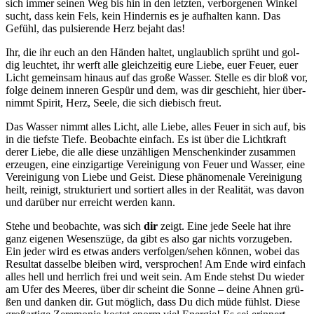
sich immer sei­nen Weg bis hin in den letz­ten, ver­bor­ge­nen Win­kel
sucht, dass kein Fels, kein Hin­der­nis es je auf­hal­ten kann. Das
Gefühl, das pul­sie­ren­de Herz bejaht das!
Ihr, die ihr euch an den Hän­den hal­tet, unglaub­lich sprüht und gol­
dig leuch­tet, ihr werft alle gleich­zei­tig eure Lie­be, euer Feu­er, euer
Licht gemein­sam hin­aus auf das gro­ße Was­ser. Stel­le es dir bloß vor,
fol­ge dei­nem inne­ren Gespür und dem, was dir geschieht, hier über­
nimmt Spi­rit, Herz, See­le, die sich die­bisch freut.
Das Was­ser nimmt alles Licht, alle Lie­be, alles Feu­er in sich auf, bis
in die tiefs­te Tie­fe. Beob­ach­te ein­fach. Es ist über die Licht­kraft
derer Lie­be, die alle die­se unzäh­li­gen Men­schen­kin­der zusam­men
erzeu­gen, eine ein­zig­ar­ti­ge Ver­ei­ni­gung von Feu­er und Was­ser, eine
Ver­ei­ni­gung von Lie­be und Geist. Die­se phä­no­me­na­le Ver­ei­ni­gung
heilt, rei­nigt, struk­tu­riert und sor­tiert alles in der Rea­li­tät, was davon
und dar­über nur erreicht wer­den kann.
Ste­he und beob­ach­te, was sich
dir
zeigt. Eine jede See­le hat ihre
ganz eige­nen Wesens­zü­ge, da gibt es also gar nichts vor­zu­ge­ben.
Ein jeder wird es etwas anders verfolgen/​sehen kön­nen, wobei das
Resul­tat das­sel­be blei­ben wird, ver­spro­chen! Am Ende wird ein­fach
alles hell und herr­lich frei und weit sein. Am Ende stehst Du wie­der
am Ufer des Mee­res, über dir scheint die Son­ne – dei­ne Ahnen grü­
ßen und dan­ken dir. Gut mög­lich, dass Du dich müde fühlst. Die­se