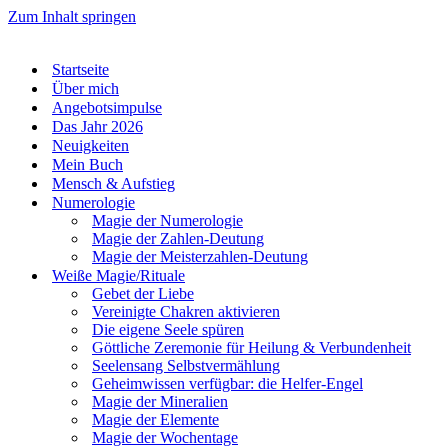
Zum Inhalt springen
Start­sei­te
Über mich
Ange­bots­im­pul­se
Das Jahr 2026
Neu­ig­kei­ten
Mein Buch
Mensch & Auf­stieg
Num­e­ro­lo­gie
Magie der Num­e­ro­lo­gie
Magie der Zah­­len-Deu­­tung
Magie der Meis­­ter­­zah­­len-Deu­­tung
Wei­ße Magie/​Rituale
Gebet der Lie­be
Ver­ei­nig­te Chak­ren akti­vie­ren
Die eige­ne See­le spü­ren
Gött­li­che Zere­mo­nie für Hei­lung & Ver­bun­den­heit
See­lensang Selbst­ver­mäh­lung
Geheim­wis­sen ver­füg­bar: die Hel­­fer-Engel
Magie der Mine­ra­li­en
Magie der Ele­men­te
Magie der Wochen­ta­ge